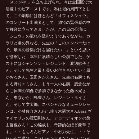
「StudioRIKI」を立ち上げられ、今は全国区で大
活躍中のピアニストです。私は堀内周門下とし
て、この劇場にはほとんど「オフィスシュウ」
のコンサート出演者として、独特の緊張感の中
で舞台に立ってきましたが、この日の公演は、
「シュウ」の流れを汲むようでありながら、ガ
ラリと趣の異なる、先生の「このメンバーだけ
で、最高の音楽だけを届けたい！」という思い
が凝縮した、本当に素晴らしい公演でした。ゲ
ストにはシャンソン・レジェンド、渡辺歌子さ
ん、そして先生と最も長いお付き合いという風
かおるさん、玉田さかえさん、先生の右腕でも
ある野村エミさん、もう一人の右腕、残念なが
らご体調の関係で参加できなかった藤木光さ
ん、東京から川島豊さん、レジョン・ルイさ
ん、そして文太郎。スペシャルなミュージシャ
ンは、小林俊介さんPer ,佐々木研太さんBass,ヴ
ァイオリンの渡辺剛さん、アコーディオンの桑
山哲也さん！この編成も、奇跡的なほど豪華で
す。・・もちろんピアノ：中村力先生。・・そ