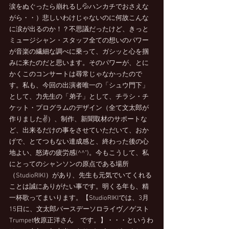
涙をぬぐったら崩れるし💦ハンカチでおさえな
がら・・）悲しいわけじゃないのに何故こんな
に涙が出るのか！？不思議だったけど、きっと
ミュージシャン・スタッフ全ての想いのパワー
が音楽の繊細な調べに乗って、ガシッと心を掴
みに来たのだと思います。そのパワーが、とに
かくこのコンサートは尋常じゃなかったので
す。私も、今回の出演者唯一の「シュウ門下」
として、力先生の「弟子」として、チラシ・チ
ケット・プログラムのデザイン（全て文太郎が
作りました✌）、制作、新聞取材のサポートな
ど、出来るだけの事をさせていただいて、おか
げで、とてつもない達成感と、終わった後の心
地よい、怒涛の疲労感(^^")。今もこうして、私
にとってのシャンソンの原点である場所
（StudioRIKI）があり、先生も元気でいてくれる
ことは誠にありがたい事です。明くる年も、精
一杯歌ってまいります。【StudioRIKIでは、3月
15日に、文太郎バースデーソロライヴ／ゲスト
Trumpet牧原正洋さん　です。】・・・というわ