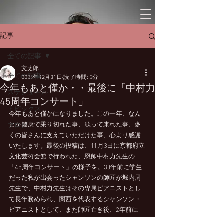
記事
全ての記事
文太郎
全ての記事
2025年12月31日
読了時間: 3分
今年もあと僅か・・最後に「中村力
スケジュール
45周年コンサート」
トピックス
今年もあと僅かになりました。この一年、なん
とか健康で乗り切れた事、歌って来れた事、多
ブログ
くの皆さんに支えていただけた事、心より感謝
いたします。最後の投稿は、11月3日に京都府立
文化芸術会館で行われた、恩師中村力先生の
「45周年コンサート」の様子を。30年前に学生
だった私が出会ったシャンソンの師匠が堀内周
先生で、中村力先生はその専属ピアニストとし
て長年務められ、関西を代表するシャンソン・
ピアニストとして、また師匠亡き後、2年前に