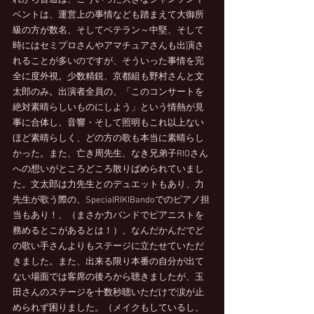
れから普通は、こういった大きなシャンソンイ
ベントは、運営上の事情なども踏まえて大御所
級の方が数名、そしてベテラン～中堅、そして
時にはセミプロさんやアマチュアさんも出演さ
れることが多いのですが、そういった事情を完
全に度外視。少数精鋭、京都組も野村さんと文
太郎のみ。出演者全員の、「このコンサートを
絶対素晴らしいものにしよう」という情熱が見
事に合体し、音響・そして照明もこれ以上ない
ほど素晴らしく、どの方の歌も本当に素晴らし
かった。また、亡き周先生、なき兄弟子RIOさん
への想いがところどころ散りばめられていまし
た。文太郎は力先生とのデュエットもあり、力
先生が歌う際の、SpecialRIKIBandoでのピアノ担
当もあり！、（まさか力バンドでピアニストを
務めるとこがあるとは！）、なんだかんだでど
の歌い手さんよりもステージに立たせていただ
きました。また、出来る限り本番の自分が出て
ない場面では客席の後ろから聴きましたが、玉
田さんのステージを十数秒聴いただけで涙が止
められず困りました。（メイクもしているし、