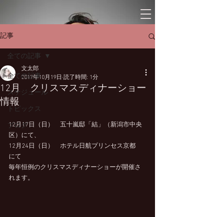
記事
全ての記事
文太郎
全ての記事
2017年10月19日
読了時間: 1分
12月 クリスマスディナーショー
スケジュール
情報
トピックス
12月17日（日）　五十嵐邸「結」（新潟市中央
ブログ
区）にて、
12月24日（日）　ホテル日航プリンセス京都　
にて
毎年恒例のクリスマスディナーショーが開催さ
れます。