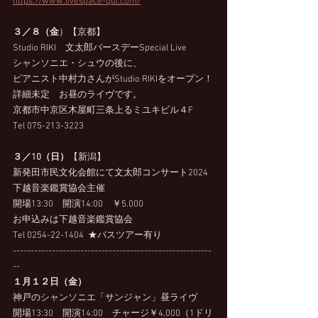
https://www.livespace-qui.com/
３／８（金
）【京都】
Studio RIKI　文太郎バースデーSpecial Live
シャンソニエ・シュウの後に、
ピアニスト中村力さんがStudio RIKIをオープン！
詳細未定　お昼のライヴです。
京都市中京区木屋町三条上るミユキビル４F　
Tel 075-213-3223
３／10（日）
【新潟】
新発田市民文化会館にて文太郎コンサート2024
下越音楽鑑賞協会主催　
開場13:30　開演14:00　￥5.000
お申込みは下越音楽鑑賞協会 
Tel 0254-22-1404  ★バスツアー有り
--------------------------------------------------------
--
１月１２日（金）
神戸のシャンソニエ「サンジャン」昼ライヴ
開場13:30　開演14:00　チャージ￥4,000（1ドリ