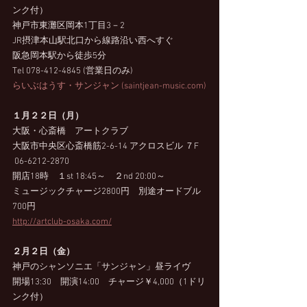
ンク付）
神戸市東灘区岡本1丁目3－2
JR摂津本山駅北口から線路沿い西へすぐ
阪急岡本駅から徒歩5分
Tel 078-412-4845 (営業日のみ)
らいぶはうす・サンジャン (
saintjean-music.com
)
１月２２日（月）
大阪・心斎橋　アートクラブ
大阪市中央区心斎橋筋2-6-14 アクロスビル ７F
 06-6212-2870 　
開店18時　１st 18:45～　２nd 20:00～
ミュージックチャージ2800円　別途オードブル
700円
http://artclub-osaka.com/
２月２日（金）
神戸のシャンソニエ「サンジャン」昼ライヴ
開場13:30　開演14:00　チャージ￥4,000（1ドリ
ンク付）