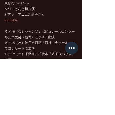
東新宿 Petit Moa 
ソワレさんと初共演！　
ピアノ　アニエス晶子さん
PetitMOA
５／10（金）シャンソンポピュレールコンクー
ル九州大会（福岡）にゲスト出演
５／15（水）神戸市西区「西神中央ホール」に
てコンサートに出演
６／29（土）千葉県八千代市「八千代パリ祭」
出演
８／18（日）文太郎コンサートin 札幌
９／29（日）東京銀座「中央区シャンソンフェ
スティバル」出演
12／15（日）新潟五十嵐邸ガーデンXmasディナ
ーショー
・・・and more