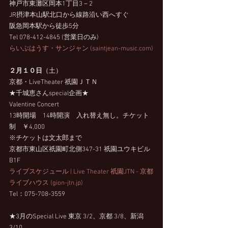
神戸市東灘区岡本1丁目3－2
JR摂津本山駅北口から線路沿い西へすぐ
阪急岡本駅から徒歩5分
Tel 078-412-4845 (営業日のみ)
らいぶはうす・サンジャン (
saintjean-music.com
)
２月１０日
（土）　
京都・LiveTheater 祇園ＪＴＮ
★千城恵さんspecial企画★　
Valentine Concert
13時開場　14時開演　入れ替え無し。チケット
制　￥4,000
※チケットは文太郎まで
京都市東山区祇園町北側347-31 祇園ユウキビル 
B1F
ライブスケジュール | Live Theater 祇園JTN - 京都
ライブハウス (
gion-jtn.jp
)
Tel：075-708-3559
★3月のSpecial Live 東京 3/2、京都 3/8、新潟 