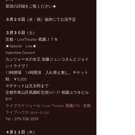
3/10
冒頭の詳細をご覧ください★
３月２０日
（水・祝）福井にて公演予定
３月３０日
（土）
京都・LiveTheater 祇園ＪＴＮ
★Special　Live★　
Valentine Concert
カンツォーネの女王 加藤ジュンコさんとジョイ
ントライヴ！
13時開場　14時開演　入れ替え無し。チケット
制　￥5,000
※チケットは文太郎まで
京都市東山区祇園町北側347-31 祇園ユウキビル 
B1F
ライブスケジュール | Live Theater 祇園JTN - 京都
ライブハウス (
gion-jtn.jp
)
Tel：075-708-3559
４月１１日
（木）