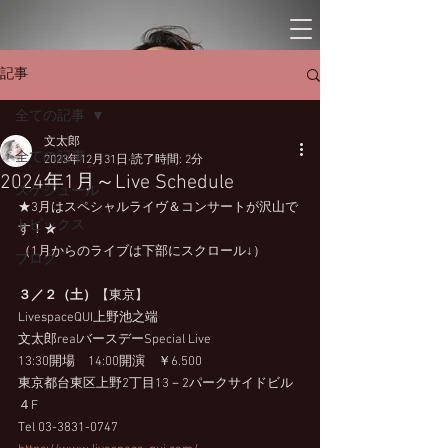
記事
全ての記事
文太郎
全ての記事
2023年12月31日
読了時間: 2分
2024年1月～Live Schedule
スケジュール
★3月はスペシャルライヴ＆コンサートが沢山で
トピックス
す！★
（1月からのライブは下部にスクロール↓）
ブログ
３／２（土）
【東京】
LivespaceQUI上野池之端　
文太郎realバースデーSpecial Live
13:30開場　14:00開演　￥6.500
東京都台東区上野2丁目13－2パークサイドビル
４F　
Tel 03-3831-0747　