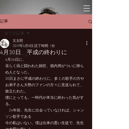
記事
全ての記事
文太郎
全ての記事
2019年6月8日
読了時間: 1分
4月30日 平成の終わりに
スケジュール
4月26日に、
トピックス
長らく病と闘われた師匠、堀内周がついに帰ら
ぬ人となった。
ブログ
30日まさに平成の終わりに、多くの歌手の方や
お弟子さん大勢のファンの方々に見送られて、
旅立たれた。
僕にとっても、一時代が本当に終わった気がす
る。
　24年前、先生に出会っていなければ、シャン
ソン歌手である
今の私はいない。僕は出来の悪い生徒で、先生