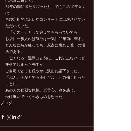
は大変に厳しく、
24年の間に出たり戻ったり、でもこの10年近く
は
再び定期的にお店やコンサートに出演させてい
ただいていた。
　「ゲスト」として迎えてもらっていても、
お店に一歩入れば気分は一気に20年前に遡る。
どんなに時が経っても、原点に戻れる唯一の場
所である。
　亡くなる一週間ほど前に、これ以上ないほど
痩せてしまった先生が
ご自宅でとても穏やかに沢山お話下さった。
「ぶん、今がとても幸せだよ」と力強く仰った
ことに、
あの人の強烈な気概、反骨心、魂を感じ、
受け継いでいくべきものを思った。
ブログ