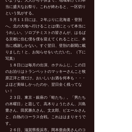
いような。大人から子供まで、地域挙げての本
当に盛大なお祭り。これが終わると、一区切り
という気がする。
　５月１１日には、２年ぶりに北海道・登別
へ。北の大地へ行けることは僕にとって本当に
うれしい。ソロプチミストの皆さんが、はるば
る京都に住む僕を僕を迎えてくれることに、本
当に感謝しかない。すぐ翌日、登別の新聞に載
りました！と、お知らせをいただいた。（下に
写真）
　１８日には毎月の出演、ホテルふじ。この日
のお泊りはトランペットのマッキーさんこと牧
原正洋と僕だけ。おいしいお酒を何本も・・・
よほど美味しかったのか、翌日全く残ってな
い！
　２３日、東京・銀座の「蛙たち」。「男たち
の木曜日」と題して、高木りょうたさん、川島
豊さん、田尻勝久さん、文太郎、ピエールさん
と、白熱のコーラス合戦。これははまりそうで
す。
　２６日、滋賀県長浜市。岡本亜由美さんのコ