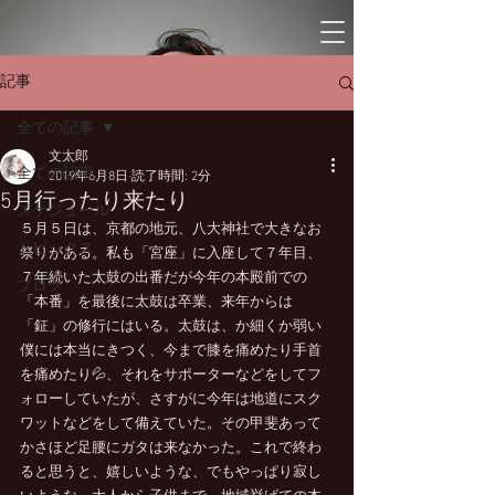
記事
全ての記事
文太郎
全ての記事
2019年6月8日
読了時間: 2分
5月行ったり来たり
スケジュール
５月５日は、京都の地元、八大神社で大きなお
トピックス
祭りがある。私も「宮座」に入座して７年目、
７年続いた太鼓の出番だが今年の本殿前での
ブログ
「本番」を最後に太鼓は卒業、来年からは
「鉦」の修行にはいる。太鼓は、か細くか弱い
僕には本当にきつく、今まで膝を痛めたり手首
を痛めたり💦、それをサポーターなどをしてフ
ォローしていたが、さすがに今年は地道にスク
ワットなどをして備えていた。その甲斐あって
かさほど足腰にガタは来なかった。これで終わ
ると思うと、嬉しいような、でもやっぱり寂し