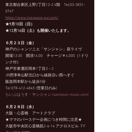
東京都台東区上野2丁目13-2 4階　Tel:03-3831-
0747 
https://www.livespace-qui.com/
★9月10日（日）
★12月16日（土）も開催いたします。
６月２３日（金）
神戸のシャンソニエ「サンジャン」昼ライヴ
開場13:30　開演14:00　チャージ￥4,000（1ドリ
ンク付）
神戸市東灘区岡本1丁目3－2
JR摂津本山駅北口から線路沿い西へすぐ
阪急岡本駅から徒歩5分
Tel 078-412-4845 (営業日のみ)
らいぶはうす・サンジャン (saintjean-music.com)
６月２８日（水）
大阪・心斎橋　アートクラブ  
★ママのバースデー企画につき時間に注意★
大阪市中央区心斎橋筋2-6-14 アクロスビル ７F 