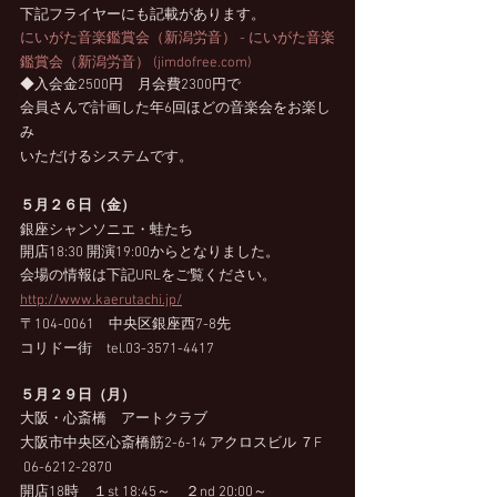
下記フライヤーにも記載があります。
にいがた音楽鑑賞会（新潟労音） - にいがた音楽
鑑賞会（新潟労音） (jimdofree.com)
◆入会金2500円　月会費2300円で
会員さんで計画した年6回ほどの音楽会をお楽し
み
いただけるシステムです。
５月２６日（金）
銀座シャンソニエ・蛙たち
開店18:30 開演19:00からとなりました。
会場の情報は下記URLをご覧ください。
http://www.kaerutachi.jp/
〒104-0061　中央区銀座西7-8先　
コリドー街　tel.03-3571-4417
５月２９日（月）
大阪・心斎橋　アートクラブ  
大阪市中央区心斎橋筋2-6-14 アクロスビル ７F 
 06-6212-2870 　
開店18時　１st 18:45～　２nd 20:00～