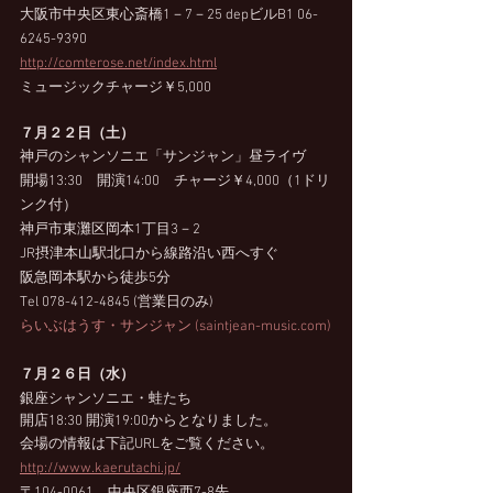
大阪市中央区東心斎橋1－7－25 depビルB1 06-
6245-9390 
http://comterose.net/index.html
ミュージックチャージ￥5,000
７月２２日（土）
神戸のシャンソニエ「サンジャン」昼ライヴ
開場13:30　開演14:00　チャージ￥4,000（1ドリ
ンク付）
神戸市東灘区岡本1丁目3－2
JR摂津本山駅北口から線路沿い西へすぐ
阪急岡本駅から徒歩5分
Tel 078-412-4845 (営業日のみ)
らいぶはうす・サンジャン (saintjean-music.com)
７月２６日（水）
銀座シャンソニエ・蛙たち
開店18:30 開演19:00からとなりました。
会場の情報は下記URLをご覧ください。
http://www.kaerutachi.jp/