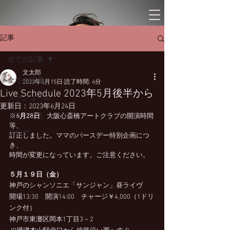
記事
全ての記事
文太郎
全ての記事
2023年5月15日
読了時間: 4分
Live Schedule 2023年5月後半から
スケジュール
更新日：
2023年6月24日
トピックス
※
6月28日
　大阪心斎橋アートクラブの開演時間
等、
ブログ
訂正しました。ママのバースデー特別企画につ
き、
時間が変更になっています。ご注意ください。
５月１９日（金）
神戸のシャンソニエ「サンジャン」昼ライヴ
開場13:30　開演14:00　チャージ￥4,000（1ドリ
ンク付）
神戸市東灘区岡本1丁目3－2