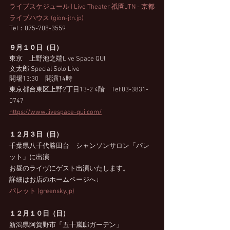
ライブスケジュール | Live Theater 祇園JTN - 京都
ライブハウス (gion-jtn.jp)
Tel：075-708-3559
９月１０日（日）
東京　上野池之端Live Space QUI
文太郎 Special Solo Live
開場13:30　開演14時　
東京都台東区上野2丁目13-2 4階　Tel:03-3831-
0747 
https://www.livespace-qui.com/
１２月３日（日）
千葉県八千代勝田台　シャンソンサロン「パレ
ット」に出演
お昼のライヴにゲスト出演いたします。　
詳細はお店のホームページへ↓
パレット (greensky.jp)
１２月１０日（日）
新潟県阿賀野市「五十嵐邸ガーデン」