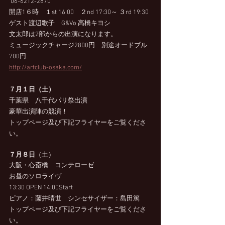
 06-6212-2870 　
開店1６時　１st 16:00　２nd 17:30～ ３rd 19:30
ゲスト渡辺歌子　G&Vo 高橋キヨシ　
文太郎は2部からの出演になります。
ミュージックチャージ2800円　別途オードブル
700円
http://artclub-osaka.com/
７月１日（土）
千葉県　八千代パリ祭出演
豪華出演陣の競演！
トップページ及び下記フライヤーをご覧くださ
い。
７月８日
（土） 
大阪・心斎橋　コンテローゼ 
お昼のソロライヴ　
13:30 OPEN 14:00Start
ピアノ：藤井晴世　シンセサイザー：島田篤
トップページ及び下記フライヤーをご覧くださ
い。