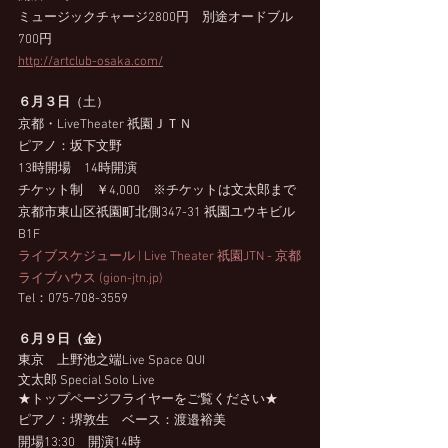
ミュージックチャージ2800円　別途オードブル
700円
http://artclub-osaka.com/
６月３日
（土）　
京都・LiveTheater 祇園ＪＴＮ
ピアノ：坂下文野
13時開場　14時開演
チケット制　￥4,000　※チケットは文太郎まで
京都市東山区祇園町北側347-31 祇園ユウキビル 
B1F
ライブスケジュール | Live Theater 祇園JTN - 京都
ライブハウス (gion-jtn.jp)
Tel：075-708-3559
６月９日（金）
東京　上野池之端Live Space QUI
文太郎 Special Solo Live
★トップページフライヤーをご覧ください★
ピアノ：堺敦生　ベース：渡邉裕美
開場13:30　開演14時　