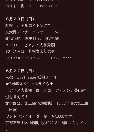
〒104-0061　中央区銀座西7-8先　
コリドー街　tel.03-3571-4417
８月２０日（日）
札幌　ホテルロイトンにて
文太郎ディナーコンサート　Vol.11
開場16時　食事16:30　開演18時　
￥12,000　ピアノ：大和秀嗣
お申込みは　札幌文太郎の会
Tel Fax 011-583-5348  / 090-5223-5777
８月２７日
（日）　
京都・LiveTheater 祇園ＪＴＮ
★3周年スペシャルライヴ★
ピアノ／大貫祐一郎・アコーディオン／桑山哲
也を迎えて！
文太郎は、第二部15:30開場　16:30開演の第二部
に出演
ワンドリンクオーダー制　￥5,000です。
京都市東山区祇園町北側347-31 祇園ユウキビル 
B1F