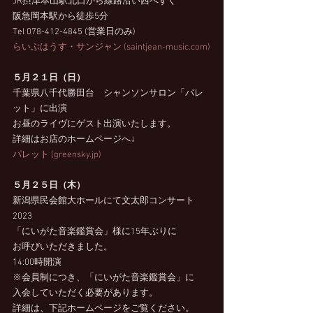
JR摂津本山駅北口から線路沿い西へすぐ
阪急岡本駅から徒歩5分
Tel 078-412-4845 (営業日のみ)
らいぶはうす・サンジャン (saintjean-music.com)
５月２１日（日）
千葉県八千代勝田台　シャンソンサロン「パレ
ット」に出演
お昼のライヴにゲスト出演いたします。　
詳細はお店のホームページへ↓
パレット (greensky.jp)
５月２５日（木）
新潟県民会館大ホールにて文太郎コンサート
2023
「にいがた音楽鑑賞会」様に15年ぶりに
お呼びいただきました。
14:00時開演
※会員制につき、「にいがた音楽鑑賞会」に
入会していただく必要があります。
詳細は、下記ホームページをご覧ください。