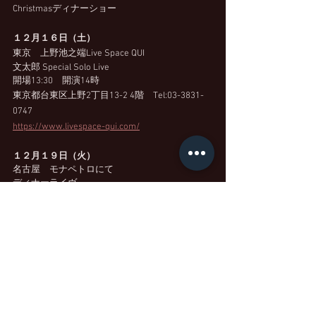
Christmasディナーショー
１２月１６日（土）
東京　上野池之端Live Space QUI
文太郎 Special Solo Live
開場13:30　開演14時　
東京都台東区上野2丁目13-2 4階　Tel:03-3831-
0747 
https://www.livespace-qui.com/
１２月１９日（火）
名古屋　モナペトロにて
ディナーライヴ
名古屋市中区栄1－2－49
テラッサ納谷橋１F