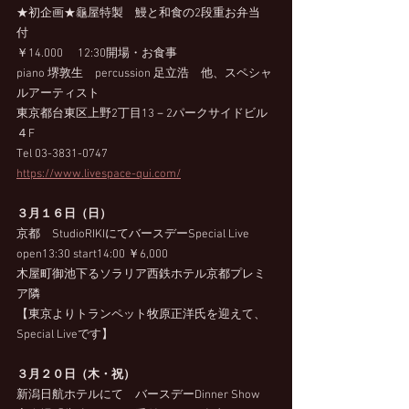
★初企画★
龜屋特製　鰻と和食の2段重お弁当
付　
￥14.000 　12:30開場・お食事
piano 堺敦生　percussion 足立浩　他、スペシャ
ルアーティスト
東京都台東区上野2丁目13－2パークサイドビル
４F　
Tel 03-3831-0747　
https://www.livespace-qui.com/
３月１６日（日）
京都　StudioRIKIにてバースデーSpecial Live
open13:30 start14:00 ￥6,000　
木屋町御池下るソラリア西鉄ホテル京都プレミ
ア隣
【東京よりトランペット牧原正洋氏を迎えて、
Special Liveです】
３月２０日（木・祝）
新潟日航ホテルにて　バースデーDinner Show