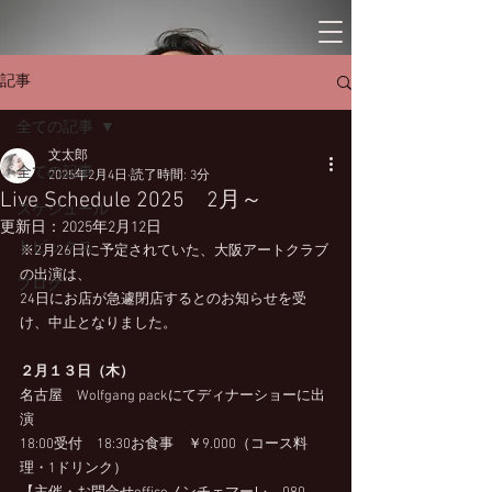
記事
全ての記事
文太郎
全ての記事
2025年2月4日
読了時間: 3分
Live Schedule 2025 2月～
スケジュール
更新日：
2025年2月12日
トピックス
※2月26日に予定されていた、大阪アートクラブ
の出演は、
ブログ
24日にお店が急遽閉店するとのお知らせを受
け、中止となりました。
２月１３日（木）
名古屋　Wolfgang packにてディナーショーに出
演
18:00受付　18:30お食事　￥9.000（コース料
理・1ドリンク）