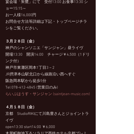
宴会場「朱鷺」にて　受付13:00 お食事13:30 シ
ョー15:15～　
お一人様16,000円
お問合せ方法等詳細は下記・トップページチラ
シをご覧ください。
３月２８日（金）
神戸のシャンソニエ「サンジャン」昼ライヴ
開場13:30　開演14:00　チャージ￥4,500（1ドリ
ンク付）
神戸市東灘区岡本1丁目3－2
JR摂津本山駅北口から線路沿い西へすぐ
阪急岡本駅から徒歩5分
Tel 078-412-4845 (営業日のみ)
らいぶはうす・サンジャン (
saintjean-music.com
)
４月１８日（金）
京都　StudioRIKIにて川島豊さんとジョイントラ
イヴ
open13:30 start14:00 ￥6,000　
木屋町御池下るソラリア西鉄ホテル京都プレミ