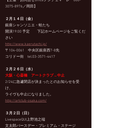
【主催・お問合せofficeノンチェマーレ　080-
3075-8976／岡田】
２月１４日（金）
銀座シャンソニエ・蛙たち
開演19:00 予定　　下記ホームページをご覧くだ
さい
http://www.kaerutachi.jp/
〒104-0061　中央区銀座西7-8先　
コリドー街　tel.03-3571-4417
２月２６日（水）
大阪・心斎橋　アートクラブ→中止
2/24に急遽閉店が決まったとのお知らせを受
け、
ライヴも中止になりました。
http://artclub-osaka.com/
３月２日（日）
LivespaceQUI上野池之端　
文太郎バースデー・プレミアム・ステージ