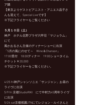
ア隣
【東京よりゲストピアニスト・アニエス晶子さ
んも迎えて、Special Liveです】
※下記フライヤーもご覧ください
５月１０日（土）
神戸　ホテル北野プラザ六甲荘「マジョラム」
にて
風かおるさん主催のディナーショーに出演
「5月の風にのせて～　Wine＆Chanson」
17:00受付　18:00ディナー　19:00ショータイム
チケット￥20,000
※下記フライヤーをご覧ください。
4/25 fri神戸シャンソニエ「サンジャン」お昼の
ライヴに出演
5/9 fri 京都StudioRIKI　にて中村力45周年ライヴ
に出演
5/24 sat京都祇園JTNにてレジョン・ルイさんと