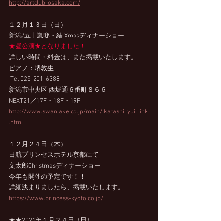
http://artclub-osaka.com/
１２月１３日（日）　
新潟/五十嵐邸・結 Xmasディナーショー 
★昼公演★となりました！
詳しい時間・料金は、また掲載いたします。
ピアノ：堺敦生
 Tel 025-201-6388
新潟市中央区 西堀通６番町８６６ 
NEXT21／17F・18F・19F
http://www.swanlake.co.jp/main/ikarashi_yui_link
.htm
１２月２４日（木）
日航プリンセスホテル京都にて
文太郎Christmasディナーショー
今年も開催の予定です！！
詳細決まりましたら、掲載いたします。
https://www.princess-kyoto.co.jp/
★★2021年１月２４日（日）