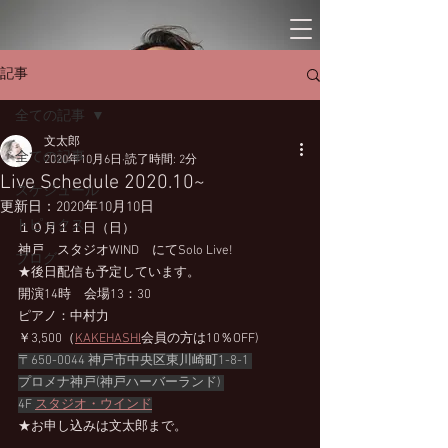
記事
全ての記事
文太郎
全ての記事
2020年10月6日
読了時間: 2分
Live Schedule 2020.10~
スケジュール
更新日：
2020年10月10日
トピックス
１０月１１日（日）
神戸　スタジオWIND　にてSolo Live!
ブログ
★後日配信も予定しています。
開演14時　会場13：30
ピアノ：中村力
￥3,500（
KAKEHASHI
会員の方は10％OFF)
〒650-0044 神戸市中央区東川崎町1-8-1 
プロメナ神戸(神戸ハーバーランド) 
4F 
スタジオ・ウインド
★お申し込みは文太郎まで。