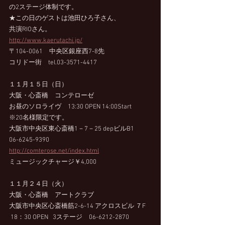
の2ステージ体制です。
★この日のゲストは池田ひろ子さん、
共演RIOさん。
http://www.kaerutachi.jp/
〒104-0061　中央区銀座西7-8先　
コリドー街　tel.03-3571-4417
１１月１５日（日）
大阪・心斎橋　コンテローゼ
お昼のソロライヴ　13:30 OPEN 14:00Start
※20名様限定です。
大阪市中央区東心斎橋1－7－25 depビルB1
06-6245-9390
http://comterose.net/index.html
ミュージックチャージ￥4,000
１１月２４日（火）
大阪・心斎橋　アートクラブ  
大阪市中央区心斎橋筋2-6-14 アクロスビル ７F 
 18：30 OPEN   3ステージ　06-6212-2870 　