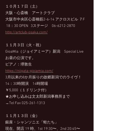
１０月１７日（土）
大阪・心斎橋　アートクラブ  
大阪市中央区心斎橋筋2-6-14 アクロスビル ７F 
 18：30 OPEN   3ステージ　06-6212-2870 　
http://artclub-osaka.com/
１１月３日（火・祝）
GioaMia（ジョイアミーア）新潟　Special Live
お昼の公演です。
ピアノ：堺敦生
https://niigata-gioiamia.com/
3月以来の8か月振りの故郷新潟でのライヴ！
14：30時開演　14時開場
￥5,000（１ドリンク付）
★お申し込みは文太郎新潟事務所まで
→Tel Fax 025-261-1313
１１月１３日（金）
銀座・シャンソニエ「蛙たち」
現在、開店 19 時、1st 19:30〜、2nd 20:45〜