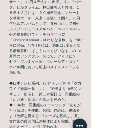
サート」（3万４千人）に出演、リンドバー
グ、ヒルクライム、林田健司氏と共演。１
８年１２月には、２０周年記念コンサート
を草月ホール（東京・赤坂）で開く。20周
年記念アルバムとして、５枚目にして初セ
ルフプロデュースアルバム「Naked Heart～
心の扉を開けて～」を18年11月に、
「Histoire d'amour～終わりなき旅」を19年6
月に発売。19年1月には、乗船は3度目とな
る豪華客船「ぱしふぃっくびいなす」の1ヵ
月間のアジアクルーズにて、フィリピン・
セブ～ブルネイ王国～マレーシア・コタキ
ナバル間において船上のメインステージを
務める。
◆日本テレビ系列、TeNY テレビ新潟「夕方
ワイド新潟一番！」に、’09年より10年間レ
ギュラー出演し、第二木曜日に、同番組の
「いい旅・新潟」の旅人を務めた。
◆’10年秋、同番組のテーマソング「ありが
とう新潟」を作曲、歌唱。作詞は、視聴者
より故郷を愛する1フレーズを募集し、芥川
賞作家の藤沢周氏の補作により完成。同番
組のオープニングに使われる。