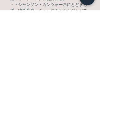
・・シャンソン・カンツォーネにとどまら
ず、映画音楽、ミュージカルからジャパニ
ーズポップス、スタンダードジャズ等、幅
広いプログラムのコンサートに挑戦。3オク
ターブを誇る音域、伸びのある甘い歌声、
爽やかなルックス＆キャラクターと3拍子揃
った、今最も注目される本格派男性ヴォー
カリストである。
文太郎ディスコグラフィー
■１st CDアルバム「澁谷文太郎/ あなたに贈
る愛の歌」（全１６曲）
古今東西の愛の名曲
■２nd CDアルバム「Live版～Around the
World～」（全２0曲）歌で世界一周を楽し
む
コンサートのライヴ盤
■３rd CDアルバム「Chanson」全18曲 全て
シャンソンを収録。
■MAXIシングル 「あなたに贈る愛の歌」
（オリジナル4曲）を201０年末に発売
■４th CDアルバム「All about BUNTARO Ⅱ」
（全19曲）ファンのリクエストによる、