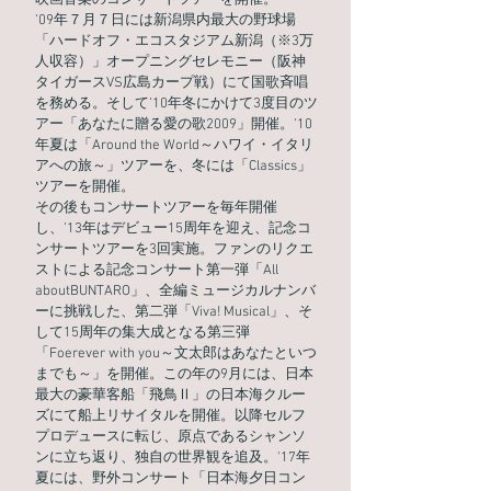
映画音楽のコンサートツアーを開催。
’09年７月７日には新潟県内最大の野球場
「ハードオフ・エコスタジアム新潟（※3万
人収容）」オープニングセレモニー（阪神
タイガースVS広島カープ戦）にて国歌斉唱
を務める。そして’10年冬にかけて3度目のツ
アー「あなたに贈る愛の歌2009」開催。’10
年夏は「Around the World～ハワイ・イタリ
アへの旅～」ツアーを、冬には「Classics」
ツアーを開催。
その後もコンサートツアーを毎年開催
し、’13年はデビュー15周年を迎え、記念コ
ンサートツアーを3回実施。ファンのリクエ
ストによる記念コンサート第一弾「All
aboutBUNTARO」、全編ミュージカルナンバ
ーに挑戦した、第二弾「Viva! Musical」、そ
して15周年の集大成となる第三弾
「Foerever with you～文太郎はあなたといつ
までも～」を開催。この年の9月には、日本
最大の豪華客船「飛鳥Ⅱ」の日本海クルー
ズにて船上リサイタルを開催。以降セルフ
プロデュースに転じ、原点であるシャンソ
ンに立ち返り、独自の世界観を追及。'17年
夏には、野外コンサート「日本海夕日コン