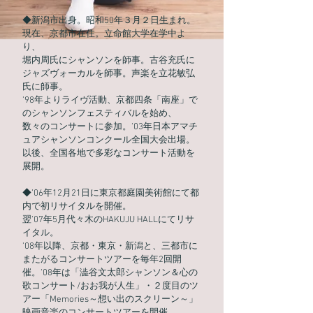
◆新潟市出身。昭和50年３月２日生まれ。
現在、京都市在住。立命館大学在学中よ
り、
堀内周氏にシャンソンを師事。古谷充氏に
ジャズヴォーカルを師事。声楽を立花敏弘
氏に師事。
’98年よりライヴ活動、京都四条「南座」で
のシャンソンフェスティバルを始め、
数々のコンサートに参加。’03年日本アマチ
ュアシャンソンコンクール全国大会出場。
以後、全国各地で多彩なコンサート活動を
展開。
◆’06年12月21日に東京都庭園美術館にて都
内で初リサイタルを開催。
翌’07年5月代々木のHAKUJU HALLにてリサ
イタル。
’08年以降、京都・東京・新潟と、三都市に
またがるコンサートツアーを毎年2回開
催。’08年は「澁谷文太郎シャンソン＆心の
歌コンサート/おお我が人生」・２度目のツ
アー「Memories～想い出のスクリーン～」