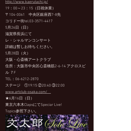
http://www.kaerutachi.jp/
19：00～23：15（日祝休業） 
〒104-0061　中央区銀座西7-8先　
コリドー街tel.03-3571-4417
5月26日（日）
滋賀県長浜にて
レ・シャルマンコンサート
詳細は暫しお待ちください。
5月28日（火）
大阪・心斎橋アートクラブ
住所：大阪市中央区心斎橋筋2-6-14 アクロスビ
ル ７F
TEL：06-6212-2870 　
ステージ　①19:15 ②20:40 ③22:00 　
www.artclub-osaka.com/　
★6月16日（日）
東京六本木ClapsにてSpeciar Live!
Topics参照下さい。