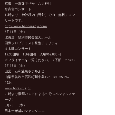
京都　一乗寺下り松　八大神社
宵宵宮コンサート
19時より、神社境内（野外）での「無料」コン
サートです。
http://www.hatidai-jinja.com/
5月11日（土）
北海道　登別市民会館大ホール
国際ソロプチミスト登別チャリティ
文太郎コンサート
14:30開場　15時開演　入場料2,000円
※フライヤーをご覧ください。（下部・topics）
5月18日（土）
山梨・石和温泉ホテルふじ
山梨県笛吹市石和町川中島192   Tel 055-262-
4524
www.hotel-fuji.jp/
20時より豪華バンドによる90分スペシャルステ
ージ！
5月23日（木）
日本一老舗のシャンソニエ