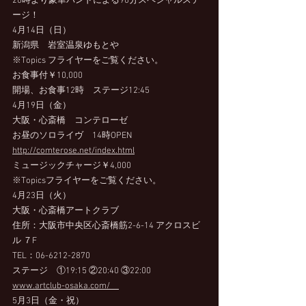
20時より豪華バンドによる90分スペシャルステ
ージ！
4月14日（日）
新潟県　岩室温泉ゆもとや
※Topics フライヤーをご覧ください。
お食事付￥10,000
開場、お食事12時　ステージ12:45
4月19日（金）
大阪・心斎橋　コンテローゼ
お昼のソロライヴ　14時OPEN
http://comterose.net/index.html
ミュージックチャージ￥4,000
※Topicsフライヤーをご覧ください。
4月23日（火）
大阪・心斎橋アートクラブ
住所：大阪市中央区心斎橋筋2-6-14 アクロスビ
ル ７F
TEL：06-6212-2870 　
ステージ　①19:15 ②20:40 ③22:00 　
www.artclub-osaka.com/　
5月3日（金・祝）