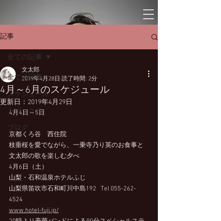
記事
全ての記事
文太郎
全ての記事
2019年4月28日
読了時間: 2分
4月～6月のスケジュール
スケジュール
更新日：
2019年4月29日
トピックス
4月4日～5日
ブログ
京都くろ谷　西住院
枝垂桜を愛でながら、一乗寺乃り英のお食事と
文太郎の歌を楽しむ夕べ
4月6日（土）
山梨・石和温泉ホテルふじ
山梨県笛吹市石和町川中島192   Tel 055-262-
4524
www.hotel-fuji.jp/