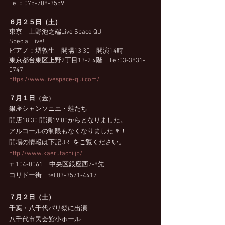
Tel：075-708-3559
６月２５日（土）
東京　上野池之端Live Space QUI
Special Live!
ピアノ：堺敦生　開場13:30　開演14時　
東京都台東区上野2丁目13-2 4階　Tel:03-3831-
0747 
https://www.livespace-qui.com/
７月１日
（金）
銀座シャンソニエ・蛙たち
開店18:30 開演19:00からとなりました。
アルコールの制限もなくなりました🍷！
開場の情報は下記URLをご覧ください。
http://www.kaerutachi.jp/
〒104-0061　中央区銀座西7-8先　
コリドー街　tel.03-3571-4417
７月２日（土）
千葉・八千代パリ祭に出演
八千代市民会館小ホール