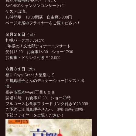
愛知県芸術劇場小ホールにて
SACHIKOシャンソンコンサートに
ゲスト出演。
18時開場　18:30開演　自由席5,000円
ページ末尾のフライヤーをご覧ください！
８月２８日
（日）
札幌パークホテルにて
3年振の！文太郎ディナーコンサート
受付15:30　お食事16:30　ショー17:30
お食事・ドリンク付き￥12,000
８月３１日
（水）
福井 Royal Grace大聖堂にて
江川真理子さんのディナーショーにゲスト出
演。
福井市髙木中央3丁目６０８
開場18時　お食事18:30　ショー20時
フルコースお食事フリードリンク付き￥20,000
ご予約は江川真理子さんへ　090-3594-3098
下部フライヤーをご覧ください！