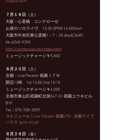
niigata.com)
７月１６日
（土）
大阪・心斎橋　コンテローゼ
お昼のソロライヴ　13:30 OPEN 14:00Start
大阪市中央区東心斎橋1－7－25 depビルB1
06-6245-9390
http://comterose.net/index.html
ミュージックチャージ￥5,000
８月２０日
（土）　
京都・LiveTheater 祇園ＪＴＮ
開店13時　1st 14:00 2nd 15:15 
ミュージックチャージ￥4,000
京都市東山区祇園町北側347-31 祇園ユウキビル 
B1F
Tel：075-708-3559
スケジュール | Live Theater 祇園JTN - 京都ライブ
ハウス (gion-jtn.jp)
８月２６日
（金）