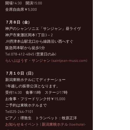
開場14:30　開演15:00
全席自由席￥5,000
７月８日（金）
神戸のシャンソニエ「サンジャン」昼ライヴ
神戸市東灘区岡本1丁目3－2
JR摂津本山駅北口から線路沿い西へすぐ
阪急岡本駅から徒歩5分
Tel 078-412-4845 (営業日のみ)
らいぶはうす・サンジャン (saintjean-music.com)
７月１０日（日）
新潟東映ホテルにてディナーショー
1年越しの振替公演となります。
受付14:30　食事15時　ステージ17時
お食事・フリードリンク付￥15,000
ご予約は東映ホテルまで
Tel025-244-7101
ピアノ：堺敦生　トランペット：牧原正洋
お知らせ＆イベント | 新潟東映ホテル (toeihotel-