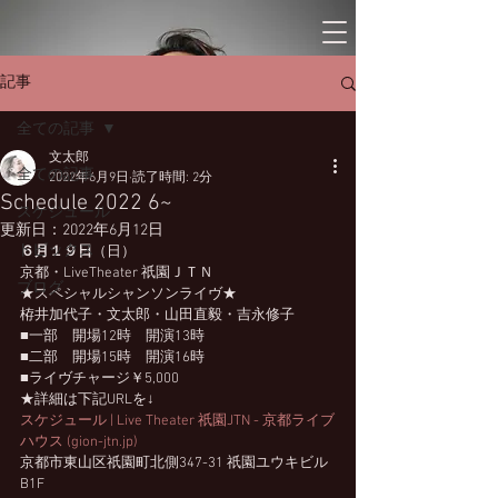
記事
全ての記事
文太郎
全ての記事
2022年6月9日
読了時間: 2分
Schedule 2022 6~
スケジュール
更新日：
2022年6月12日
トピックス
６月１９日
（日）　
京都・LiveTheater 祇園ＪＴＮ
ブログ
★スペシャルシャンソンライヴ★
栫井加代子・文太郎・山田直毅・吉永修子
■一部　開場12時　開演13時  
■二部　開場15時　開演16時
■ライヴチャージ￥5,000
★詳細は下記URLを↓
スケジュール | Live Theater 祇園JTN - 京都ライブ
ハウス (gion-jtn.jp)
京都市東山区祇園町北側347-31 祇園ユウキビル 
B1F