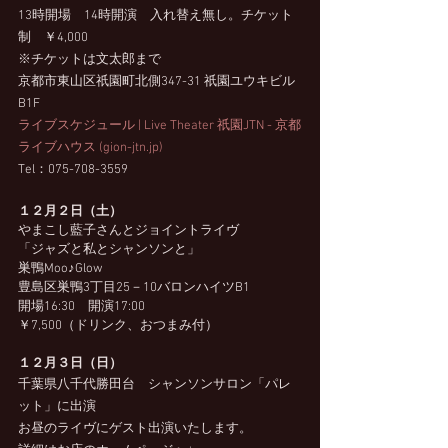
13時開場　14時開演　入れ替え無し。チケット
制　￥4,000
※チケットは文太郎まで
京都市東山区祇園町北側347-31 祇園ユウキビル 
B1F
ライブスケジュール | Live Theater 祇園JTN - 京都
ライブハウス (gion-jtn.jp)
Tel：075-708-3559
１２月２日（土）
やまこし藍子さんとジョイントライヴ
「ジャズと私とシャンソンと」
巣鴨Moo♪Glow
豊島区巣鴨3丁目25－10バロンハイツB1
開場16:30　開演17:00
￥7,500（ドリンク、おつまみ付）
１２月３日（日）
千葉県八千代勝田台　シャンソンサロン「パレ
ット」に出演
お昼のライヴにゲスト出演いたします。　