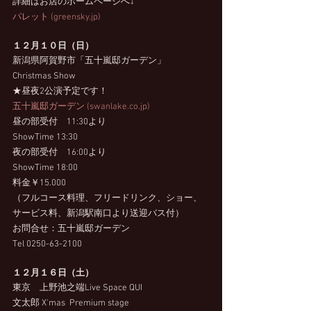
詳細はお店のホームページへ↓
パレット (greensky.jp)
１２月１０日（日）
新潟県阿賀野市「五十嵐邸ガーデン」
Christmas Show
★昼夜2公演予定です！
五十嵐邸ガーデン (swanlake.co.jp)
昼の部受付　11:30より
ShowTime 13:30
夜の部受付　16:00より
ShowTime 18:00
料金￥15.000
（フルコース料理、フリードリンク、ショー、
サービス料、新潟駅南口より送迎バス付）
お問合せ：五十嵐邸ガーデン
Tel 0250-63-2100
１２月１６日（土）
東京　上野池之端Live Space QUI
文太郎 X'mas  Premium stage