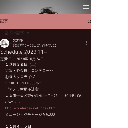
記事
全ての記事
文太郎
全ての記事
2023年10月23日
読了時間: 2分
Schedule 2023.11~
スケジュール
更新日：
2023年10月24日
トピックス
１０月２８日
（土） 
大阪・心斎橋　コンテローゼ 
ブログ
お昼のソロライヴ　
13:30 OPEN 14:00Start
ピアノ：村尾亜計実
大阪市中央区東心斎橋1－7－25 depビルB1 06-
6245-9390 
http://comterose.net/index.html
ミュージックチャージ￥5,000
１１月４，５日