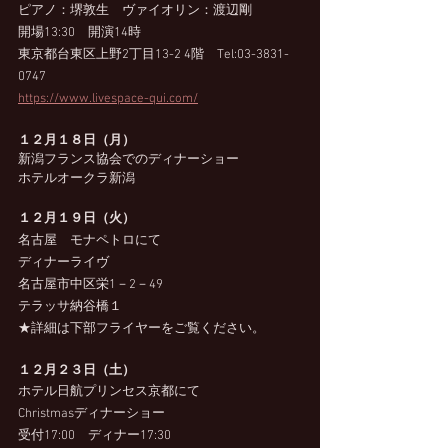
ピアノ：堺敦生　ヴァイオリン：渡辺剛
開場13:30　開演14時　
東京都台東区上野2丁目13-2 4階　Tel:03-3831-
0747 
https://www.livespace-qui.com/
１２月１８日（月）
新潟フランス協会でのディナーショー
ホテルオークラ新潟
１２月１９日（火）
名古屋　モナペトロにて
ディナーライヴ
名古屋市中区栄1－2－49
テラッサ納谷橋１
★詳細は下部フライヤーをご覧ください。
１２月２３日（土）
ホテル日航プリンセス京都にて
Christmasディナーショー
受付17:00　ディナー17:30