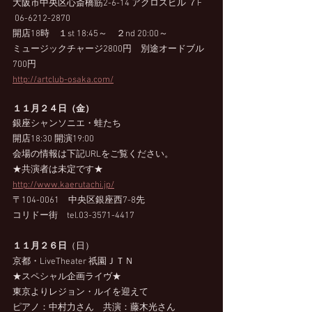
大阪市中央区心斎橋筋2-6-14 アクロスビル ７F 
 06-6212-2870 　
開店18時　１st 18:45～　２nd 20:00～
ミュージックチャージ2800円　別途オードブル
700円
http://artclub-osaka.com/
１１月２４日（金）
銀座シャンソニエ・蛙たち
開店18:30 開演19:00
会場の情報は下記URLをご覧ください。
★共演者は未定です★
http://www.kaerutachi.jp/
〒104-0061　中央区銀座西7-8先　
コリドー街　tel.03-3571-4417
１１月２６日
（日）　
京都・LiveTheater 祇園ＪＴＮ
★スペシャル企画ライヴ★
東京よりレジョン・ルイを迎えて　
ピアノ：中村力さん　共演：藤木光さん