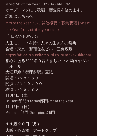
Mrs＆Mr of the Year 2023 JAPAN FINAL
オープニングにて歌唱、審査員を務めます。
詳細はこちらへ
Mrs of the Year 2023 開催概要・募集要項 | Mrs of 
the Year (mrs-of-the-year.com)
「HUMAN POWER」
人生にSTORYを持つ人々の生き方の祭典
会場：東京・新宿住友ビル　三角広場
https://office-b.sumitomo-rd.co.jp/sankakuhiroba/
都心にある2000名収容の新しい巨大屋内イベン
トホール
大江戸線「都庁前駅」直結
開場：AM８：３０
開演：AM１０：００
終演：PM５：３０
11月4日（土）
Brilliant部門/Eternal部門/Mr of the Year
11月5日（日）
Precious部門/Goergious部門
１１月２０日（月）
大阪・心斎橋　アートクラブ  